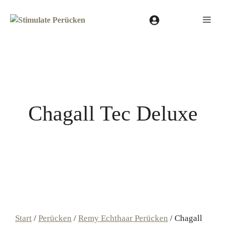
Zum
Inhalt
Men
springen
Chagall Tec Deluxe
Start
/
Perücken
/
Remy Echthaar Perücken
/ Chagall